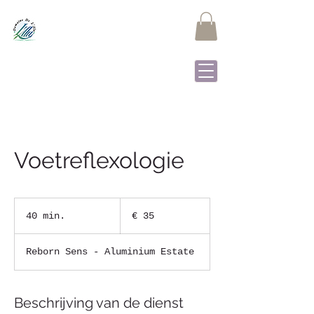
Domaine de L'Alu
Samrée - La Roche-en-
Ardenne
Voetreflexologie
35
euro
40 min.
4
€ 35
0
m
Reborn Sens - Aluminium Estate
i
n
.
Beschrijving van de dienst