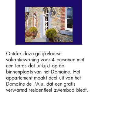
Ontdek deze gelijkvloerse
vakantiewoning voor 4 personen met
een terras dat uitkijkt op de
binnenplaats van het Domaine. Het
appartement maakt deel uit van het
Domaine de l'Alu, dat een gratis
verwarmd residentieel zwembad biedt.
Het appartement bestaat uit :
twee slaapkamers (een met een
tweepersoonsbed en een met twee
eenpersoonsbedden)
een badkamer met bad
een woonkamer met volledig uitgeruste