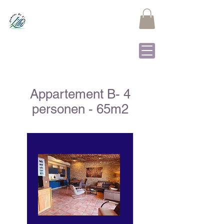
Domaine de L'Alu
Samrée - La Roche-en-
Ardenne
Appartement B- 4
personen - 65m2