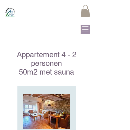
Domaine de L'Alu
Samrée - La Roche-en-
Ardenne
Appartement 4 - 2
personen
50m2 met sauna