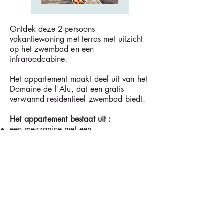
Ontdek deze 2-persoons
vakantiewoning met terras met uitzicht
op het zwembad en een
infraroodcabine.
Het appartement maakt deel uit van het
Domaine de l'Alu, dat een gratis
verwarmd residentieel zwembad biedt.
Het appartement bestaat uit :
een mezzanine met een
tweepersoonsbed
een badkamer met douche
een infraroodcabine
een woonkamer met volledig uitgeruste
keuken. Er is geen vaatwasser.
een eettafel en een zithoek met
televisie. Je slaapt op de mezzanine
(tweepersoonsbed).