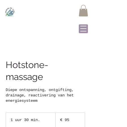
Domaine de L'Alu
Samrée - La Roche-en-
Ardenne
Hotstone-
massage
Diepe ontspanning, ontgifting,
drainage, reactivering van het
energiesysteem
95
euro
1 uur 30 min.
1
€ 95
u