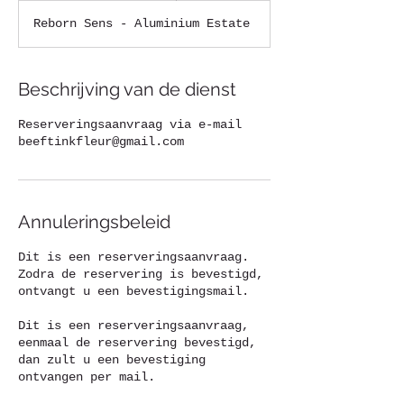
u
Reborn Sens - Aluminium Estate
3
0
m
i
Beschrijving van de dienst
n
.
Reserveringsaanvraag via e-mail
beeftinkfleur@gmail.com
Annuleringsbeleid
Dit is een reserveringsaanvraag.
Zodra de reservering is bevestigd,
ontvangt u een bevestigingsmail.
Dit is een reserveringsaanvraag,
eenmaal de reservering bevestigd,
dan zult u een bevestiging
ontvangen per mail.