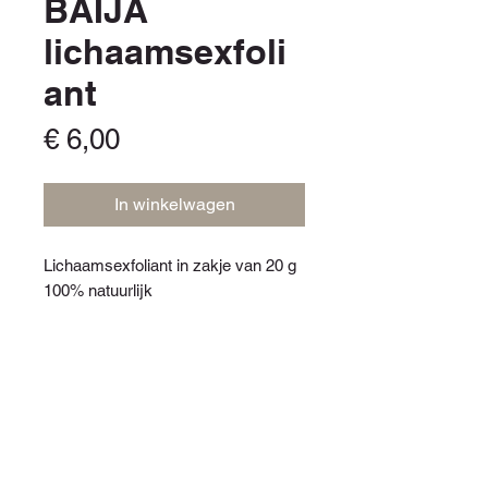
BAÏJA
lichaamsexfoli
ant
Prijs
€ 6,00
In winkelwagen
Lichaamsexfoliant in zakje van 20 g
100% natuurlijk
LEVERINGSINFORMATIE
Afhalen ter plaatse bij ons instituut
Renait Sens (Samrée 84 in 6982
Samrée) of levering via Bpost tegen
leveringskosten.