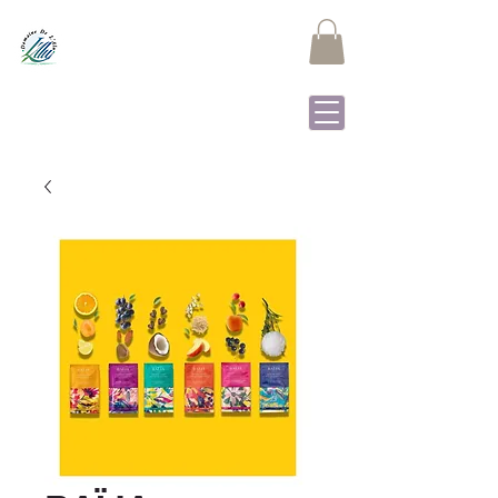
Domaine de L'Alu
Samrée - La Roche-en-
Ardenne