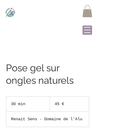
DOMAINE DE L'ALU
Samrée - La Roche-en-
Ardenne
Pose gel sur
ongles naturels
45
euros
30 min
3
45 €
0
m
Renait Sens - Domaine de l'Alu
i
n