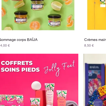
Gommage corps BAÏJA
Crèmes mai
rix
Prix
14,00 €
8,50 €