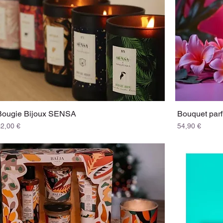
Bougie Bijoux SENSA
Bouquet par
rix
Prix
32,00 €
54,90 €