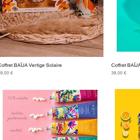
Coffret BAÏJA Vertige Solaire
Coffret BAÏ
rix
Prix
38,00 €
38,00 €