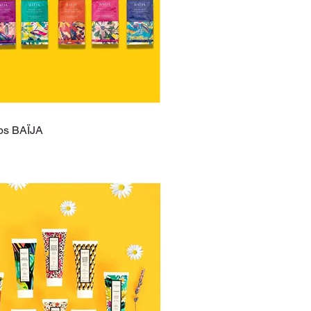
rps BAÏJA