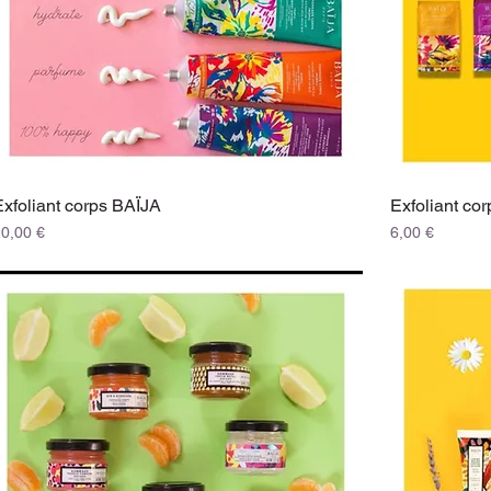
Exfoliant corps BAÏJA
Exfoliant co
rix
Prix
20,00 €
6,00 €