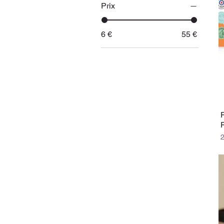
Prix
6 €
55 €
P