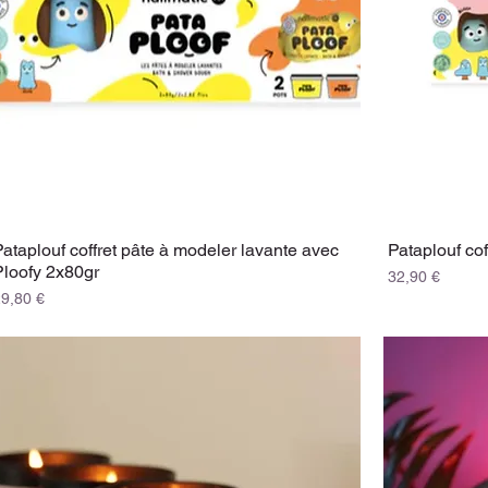
Pataplouf coffret pâte à modeler lavante avec
Pataplouf cof
Ploofy 2x80gr
Prix
32,90 €
rix
29,80 €