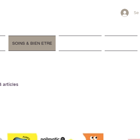
L'ALU
Se
oche-en-Ardenne
F
SOINS & BIEN ETRE
GALERIE PHOTOS
RANDONNER
4 articles