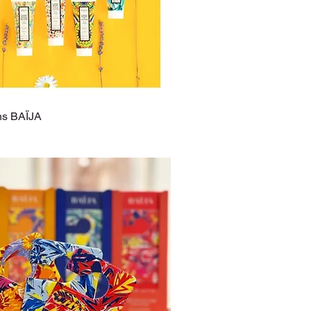
ns BAÏJA