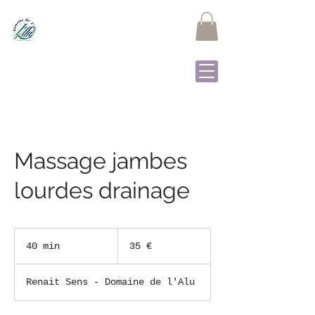
DOMAINE DE L'ALU
Samrée - La Roche-en-
Ardenne
Massage jambes
lourdes drainage
35
euros
40 min
4
35 €
0
m
Renait Sens - Domaine de l'Alu
i
n