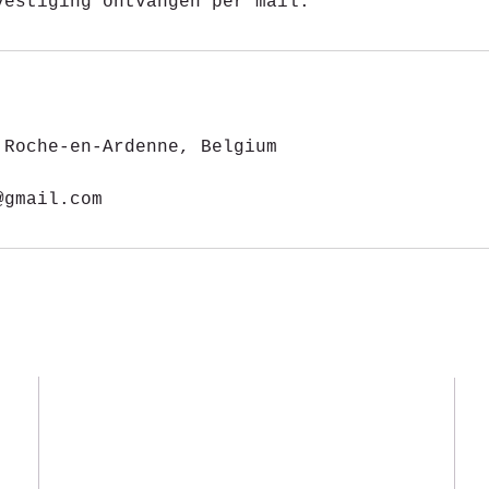
vestiging ontvangen per mail.
 Roche-en-Ardenne, Belgium
@gmail.com
Mentions légales