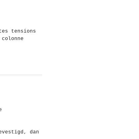
tes tensions
 colonne
e
evestigd, dan