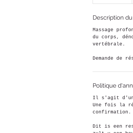
3
0
Description du
m
i
Massage profo
n
du corps, dén
vertébrale.
Demande de ré
Politique d'ann
Il s'agit d'u
Une fois la r
confirmation.
Dit is een re