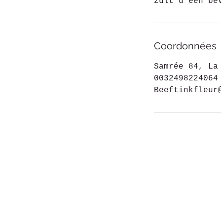
zult u een be
Coordonnées
Samrée 84, La
0032498224064
Beeftinkfleur