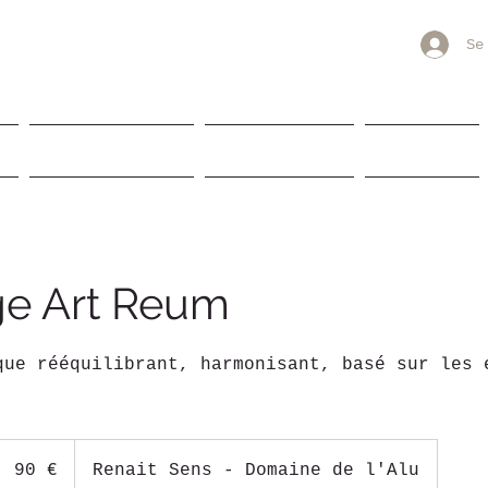
L'ALU
Se
oche-en-Ardenne
F
SOINS & BIEN ETRE
GALERIE PHOTOS
RANDONNER
e Art Reum
que rééquilibrant, harmonisant, basé sur les 
90
euros
90 €
Renait Sens - Domaine de l'Alu