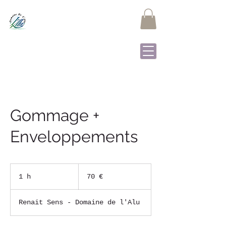
DOMAINE DE L'ALU
Samrée - La Roche-en-
Ardenne
Gommage +
Enveloppements
70
euros
1 h
1
70 €
Renait Sens - Domaine de l'Alu