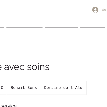
L'ALU
Se
oche-en-Ardenne
F
SOINS & BIEN ETRE
GALERIE PHOTOS
RANDONNER
 avec soins
 €
Renait Sens - Domaine de l'Alu
 service