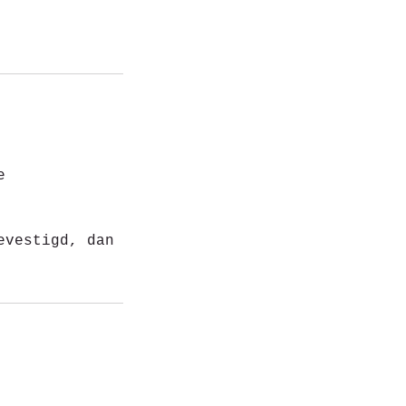
e
evestigd, dan