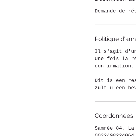
n
Demande de ré
Politique d'ann
Il s'agit d'u
Une fois la r
confirmation.
Dit is een re
zult u een be
Coordonnées
Samrée 84, La
0032498224064