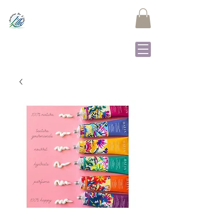
DOMAINE DE L'ALU
Samrée - La Roche-en-
Ardenne