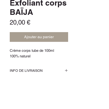
Exfoliant corps
BAÏJA
Prix
20,00 €
Ajouter au panier
Crème corps tube de 100ml
100% naturel
INFO DE LIVRAISON
A venir chercher sur place dans notre
institut Renait Sens (Samrée 84 à
6982 Samrée) ou livraison par Bpost
moyennant frais de livraison.