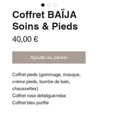
Coffret BAÏJA
Soins & Pieds
Prix
40,00 €
Ajouter au panier
Coffret pieds (gommage, masque,
crème pieds, bombe de bain,
chaussettes)
Coffret rose defatigue/relax
Coffret bleu purifie
INFO DE LIVRAISON
A venir chercher sur place dans notre