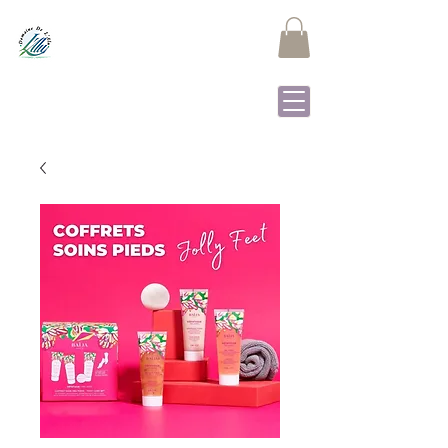
DOMAINE DE L'ALU
Samrée - La Roche-en-
Ardenne